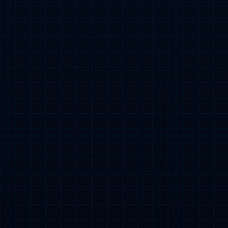
官方：阿森纳将在北京时间5月31日21点举行夺冠游行
发
2026年07月29日
0
BY
欧冠
表
于