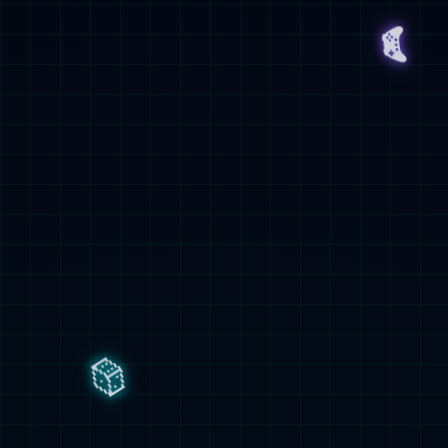
瓜迪奥拉宣布离队！执教十年收获20座奖杯，曼城为其立雕像并命名看台
发
2026年08月03日
0
BY
欧冠
表
于