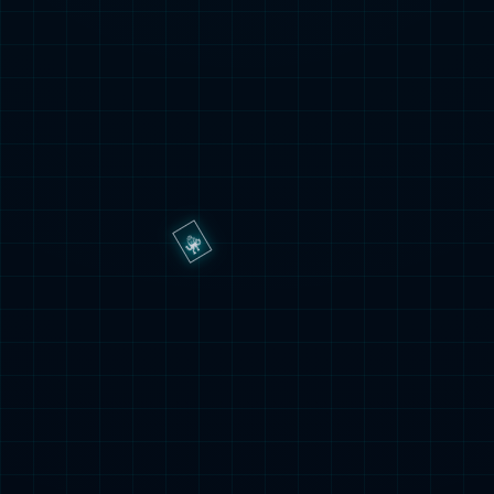
阿森纳冠军大巡游时间确定！欧冠决赛成终极考验
发
2026年07月30日
0
BY
欧冠
表
于